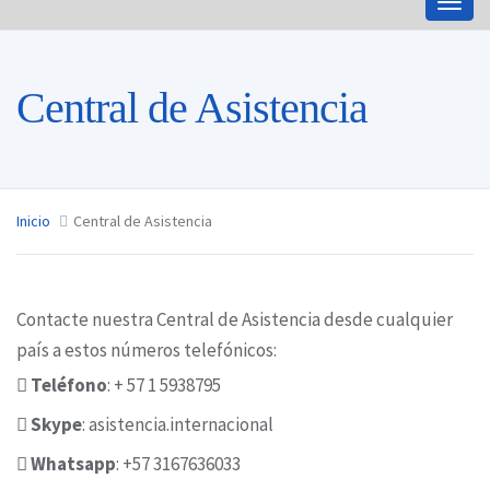
Togg
navig
Central de Asistencia
Inicio
Central de Asistencia
Contacte nuestra Central de Asistencia desde cualquier
país a estos números telefónicos:
Teléfono
: + 57 1 5938795
Skype
: asistencia.internacional
Whatsapp
: +57 3167636033