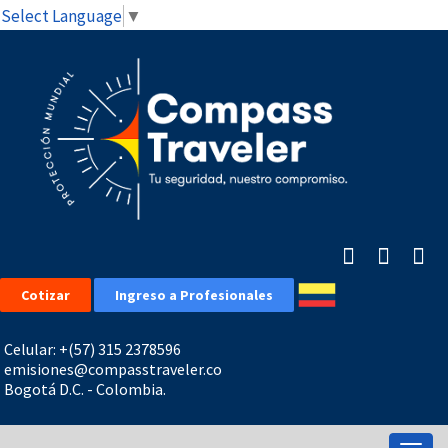
Select Language
▼
Cotizar
Ingreso a Profesionales
Celular: +(57) 315 2378596
emisiones@compasstraveler.co
Bogotá D.C. - Colombia.