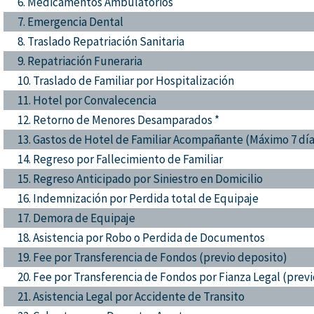
6. Medicamentos Ambulatorios
7. Emergencia Dental
8. Traslado Repatriación Sanitaria
9. Repatriación Funeraria
10. Traslado de Familiar por Hospitalización
11. Hotel por Convalecencia
12. Retorno de Menores Desamparados *
13. Gastos de Hotel de Familiar Acompañante (Máximo 7 día
14. Regreso por Fallecimiento de Familiar
15. Regreso Anticipado por Siniestro en Domicilio
16. Indemnización por Perdida total de Equipaje
17. Demora de Equipaje
18. Asistencia por Robo o Perdida de Documentos
19. Fee por Transferencia de Fondos (previo deposito)
20. Fee por Transferencia de Fondos por Fianza Legal (prev
21. Asistencia Legal por Accidente de Transito