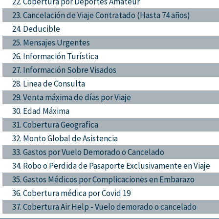
22. Cobertura por Deportes Amateur
23. Cancelación de Viaje Contratado (Hasta 74 años)
24. Deducible
25. Mensajes Urgentes
26. Información Turística
27. Información Sobre Visados
28. Linea de Consulta
29. Venta máxima de días por Viaje
30. Edad Máxima
31. Cobertura Geografica
32. Monto Global de Asistencia
33. Gastos por Vuelo Demorado o Cancelado
34. Robo o Perdida de Pasaporte Exclusivamente en Viaje
35. Gastos Médicos por Complicaciones en Embarazo
36. Cobertura médica por Covid 19
37. Cobertura Air Help - Vuelo demorado o cancelado