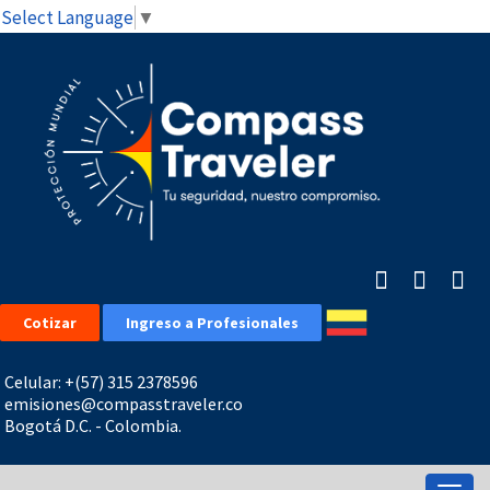
Select Language
▼
Cotizar
Ingreso a Profesionales
Celular: +(57) 315 2378596
emisiones@compasstraveler.co
Bogotá D.C. - Colombia.