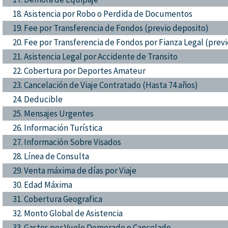
18. Asistencia por Robo o Perdida de Documentos
19. Fee por Transferencia de Fondos (previo deposito)
20. Fee por Transferencia de Fondos por Fianza Legal (prev
21. Asistencia Legal por Accidente de Transito
22. Cobertura por Deportes Amateur
23. Cancelación de Viaje Contratado (Hasta 74 años)
24. Deducible
25. Mensajes Urgentes
26. Información Turística
27. Información Sobre Visados
28. Línea de Consulta
29. Venta máxima de días por Viaje
30. Edad Máxima
31. Cobertura Geografica
32. Monto Global de Asistencia
33. Gastos por Vuelo Demorado o Cancelado