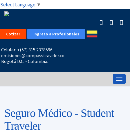
Select Language
▼
Cotizar
Ingreso a Profesionales
Celular: +(57) 315 2378596
emisiones@compasstraveler.co
Bogotá D.C. - Colombia.
Togg
navig
Seguro Médico - Student
Traveler