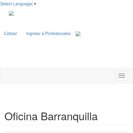
Select Language
▼
Cotizar
Ingreso a Profesionales
Celular: +(57) 315 2378596
emisiones@compasstraveler.co
Bogotá D.C. - Colombia.
Toggl
naviga
Oficina Barranquilla