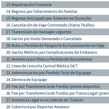
13. Repatriación Funeraria
14. Regreso por Fallecimiento de Familiar
15. Regreso Anticipado por Siniestro en Domicilio
16. Cancelación de Viaje Contratado (Hasta 74 años)
17. Transmisión de mensajes urgentes
18. Gastos por Vuelo Demorado o Cancelado
19. Robo o Perdida de Pasaporte Exclusivamente en Viaje
20. Gastos Médicos por Complicaciones de Embarazo
21. Asistencía por Robo o Perdida de Documentos
22. Linea de consulta Central Médica 24/7
23. Indeminización por Perdida Total de Equipaje
24. Demora de Equipaje
25. Fee por Transferencía de Fondos (previo deposito)
26. Fee por Transferencía de Fondos por Fianza Legal (prev
27. Asistencía Legal en Accidente de Transito
28. Cobertura por Deportes Amateur