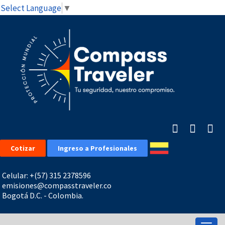
Select Language
▼
Cotizar
Ingreso a Profesionales
Celular: +(57) 315 2378596
emisiones@compasstraveler.co
Bogotá D.C. - Colombia.